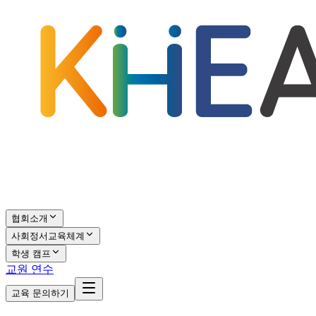
협회소개
사회정서교육체계
학생 캠프
교원 연수
교육 문의하기