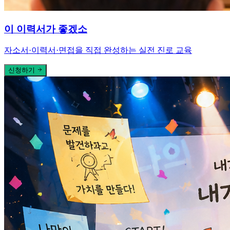
이 이력서가 좋겠소
자소서·이력서·면접을 직접 완성하는 실전 진로 교육
신청하기